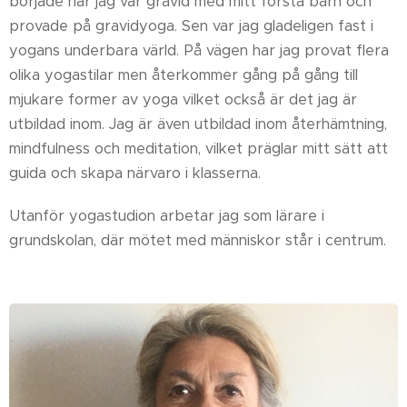
började när jag var gravid med mitt första barn och
provade på gravidyoga. Sen var jag gladeligen fast i
yogans underbara värld. På vägen har jag provat flera
olika yogastilar men återkommer gång på gång till
mjukare former av yoga vilket också är det jag är
utbildad inom. Jag är även utbildad inom återhämtning,
mindfulness och meditation, vilket präglar mitt sätt att
guida och skapa närvaro i klasserna.
Utanför yogastudion arbetar jag som lärare i
grundskolan, där mötet med människor står i centrum.