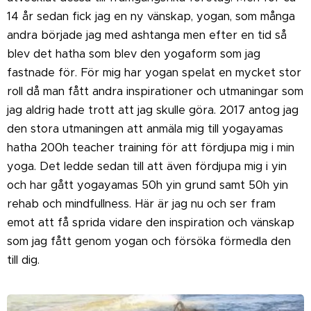
14 år sedan fick jag en ny vänskap, yogan, som många
andra började jag med ashtanga men efter en tid så
blev det hatha som blev den yogaform som jag
fastnade för. För mig har yogan spelat en mycket stor
roll då man fått andra inspirationer och utmaningar som
jag aldrig hade trott att jag skulle göra. 2017 antog jag
den stora utmaningen att anmäla mig till yogayamas
hatha 200h teacher training för att fördjupa mig i min
yoga. Det ledde sedan till att även fördjupa mig i yin
och har gått yogayamas 50h yin grund samt 50h yin
rehab och mindfullness. Här är jag nu och ser fram
emot att få sprida vidare den inspiration och vänskap
som jag fått genom yogan och försöka förmedla den
till dig.