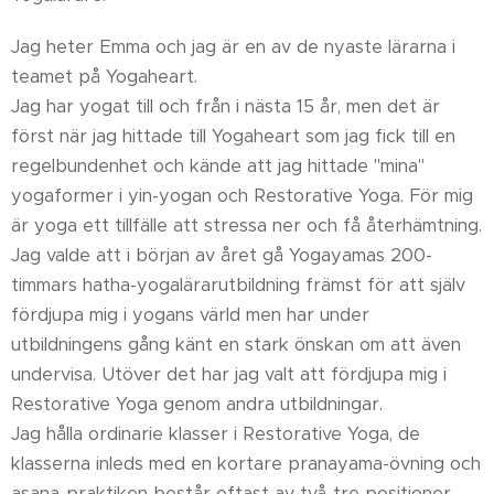
Jag heter Emma och jag är en av de nyaste lärarna i
teamet på Yogaheart.
Jag har yogat till och från i nästa 15 år, men det är
först när jag hittade till Yogaheart som jag fick till en
regelbundenhet och kände att jag hittade "mina"
yogaformer i yin-yogan och Restorative Yoga. För mig
är yoga ett tillfälle att stressa ner och få återhämtning.
Jag valde att i början av året gå Yogayamas 200-
timmars hatha-yogalärarutbildning främst för att själv
fördjupa mig i yogans värld men har under
utbildningens gång känt en stark önskan om att även
undervisa. Utöver det har jag valt att fördjupa mig i
Restorative Yoga genom andra utbildningar.
Jag hålla ordinarie klasser i Restorative Yoga, de
klasserna inleds med en kortare pranayama-övning och
asana-praktiken består oftast av två-tre positioner