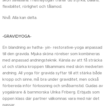
skön savasana. I hathayogan tränar du styrka, balans,
flexibilitet, rörlighet och tålamod.
Nivå: Alla kan delta.
-GRAVIDYOGA-
En blandning av hatha- yin- restorative-yoga anpassad
till den gravida. Mjuka sköna rörelser som kombineras
med anpassad andningsteknik. Känsla av att få sträcka
ut och stärka kroppen tillsammans med skön medveten
andning. All yoga för gravida syftar till att stärka både
kropp och sinne, må bra under graviditet, men också
förbereda inför förlossning och småbarnstid. Guidas av
yogalärare & barnmorska Ulrika Friberg. Erbjuds som
öppen klass där partner välkomnas vara med när det
passar.