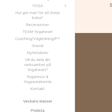
S
YOGA
Hur gör man för att börja
boka?
Recensioner
TEAM Yogaheart
Coaching/Vägledning/PT
Gravid
Nyhetsbrev
Vill du dela din
verksamhet på
Yogaheart?
Yogaresor &
Yogaweekends
Kontakt
Veckans klasser
Prislista