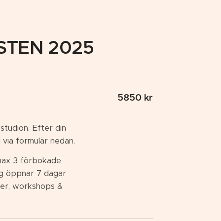
STEN 2025
5850 kr
 studion. Efter din
l via formulär nedan.
 max 3 förbokade
ng öppnar 7 dagar
sser, workshops &